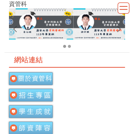
資管科
跳
到
主
要
內
容
區
網站連結