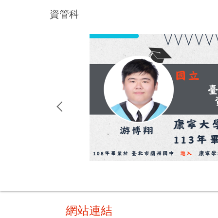
跳
資管科
到
主
要
內
容
區
網站連結