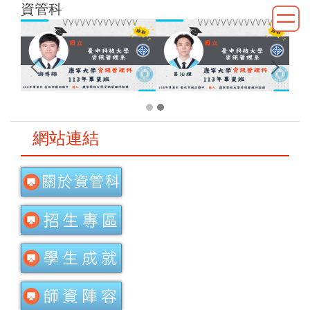
資管科
跳
到
主
要
內
容
區
網站連結